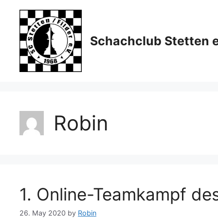
Skip
to
content
Schachclub Stetten e
Robin
1. Online-Teamkampf des
26. May 2020
by
Robin