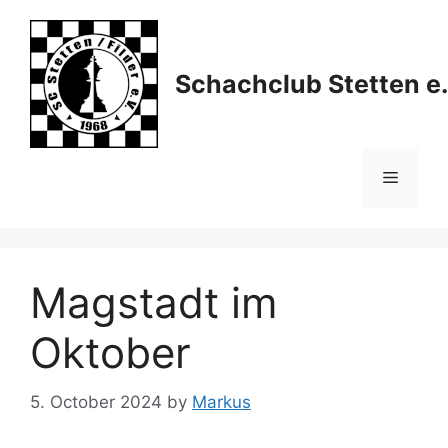
Skip
to
content
Schachclub Stetten e.
Menu
Magstadt im
Oktober
5. October 2024
by
Markus