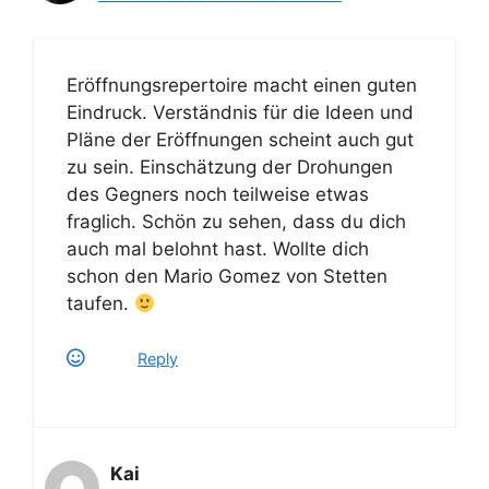
w
m
e
Eröffnungsrepertoire macht einen guten
Eindruck. Verständnis für die Ideen und
m
Pläne der Eröffnungen scheint auch gut
zu sein. Einschätzung der Drohungen
des Gegners noch teilweise etwas
fraglich. Schön zu sehen, dass du dich
auch mal belohnt hast. Wollte dich
g
schon den Mario Gomez von Stetten
p
taufen.
Z
d
F
Reply
d
s
Kai