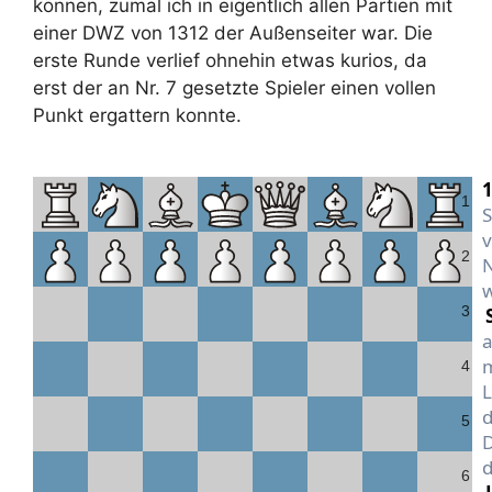
können, zumal ich in eigentlich allen Partien mit
einer DWZ von 1312 der Außenseiter war. Die
erste Runde verlief ohnehin etwas kurios, da
erst der an Nr. 7 gesetzte Spieler einen vollen
Punkt ergattern konnte.
1
1
S
v
2
N
w
3
a
m
4
L
d
5
D
d
6