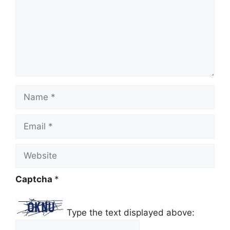
m
i
m
D
a
g
J
g
Name
d
Email
Website
Captcha
*
Type the text displayed above: