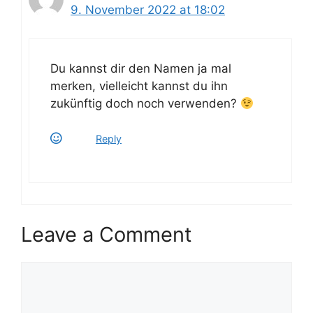
9. November 2022 at 18:02
R
e
s
Z
Du kannst dir den Namen ja mal
z
merken, vielleicht kannst du ihn
u
zukünftig doch noch verwenden?
M
Reply
w
w
e
g
Leave a Comment
A
R
e
Comment
l
E