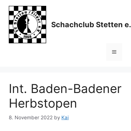
Skip
to
content
Schachclub Stetten e.
Menu
Int. Baden-Badener
Herbstopen
8. November 2022
by
Kai