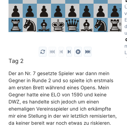
Ü
7
v
E
8
d
H
G
F
E
D
C
B
A
u
m
L
d
Tag 2
K
d
Der an Nr. 7 gesetzte Spieler war dann mein
d
Gegner in Runde 2 und so spielte ich erstmals
1
am ersten Brett während eines Opens. Mein
z
Gegner hatte eine ELO von 1590 und keine
g
DWZ, es handelte sich jedoch um einen
D
ehemaligen Vereinsspieler und ich erkämpfte
G
mir eine Stellung in der wir letztlich remisierten,
da keiner bereit war noch etwas zu riskieren.