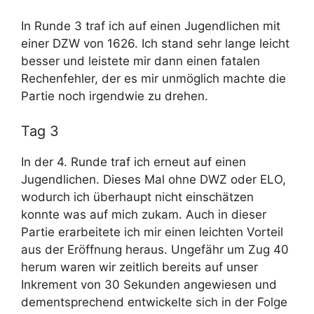
U
M
In Runde 3 traf ich auf einen Jugendlichen mit
d
einer DZW von 1626. Ich stand sehr lange leicht
besser und leistete mir dann einen fatalen
L
Rechenfehler, der es mir unmöglich machte die
o
Partie noch irgendwie zu drehen.
m
Tag 3
a
In der 4. Runde traf ich erneut auf einen
m
Jugendlichen. Dieses Mal ohne DWZ oder ELO,
k
wodurch ich überhaupt nicht einschätzen
M
konnte was auf mich zukam. Auch in dieser
m
Partie erarbeitete ich mir einen leichten Vorteil
i
n
aus der Eröffnung heraus. Ungefähr um Zug 40
d
herum waren wir zeitlich bereits auf unser
d
Inkrement von 30 Sekunden angewiesen und
D
dementsprechend entwickelte sich in der Folge