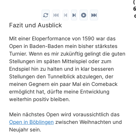
6
a
Fazit und Ausblick
L
d
Mit einer Eloperformance von 1590 war das
B
Open in Baden-Baden mein bisher stärkstes
d
Turnier. Wenn es mir zukünftig gelingt die guten
Stellungen im späten Mittelspiel oder zum
e
Endspiel hin zu halten und in klar besseren
O
Stellungen den Tunnelblick abzulegen, der
ü
meinen Gegnern ein paar Mal ein Comeback
k
ermöglicht hat, dürfte meine Entwicklung
d
weiterhin positiv bleiben.
1
i
Mein nächstes Open wird voraussichtlich das
b
Open in Böblingen
zwischen Weihnachten und
V
Neujahr sein.