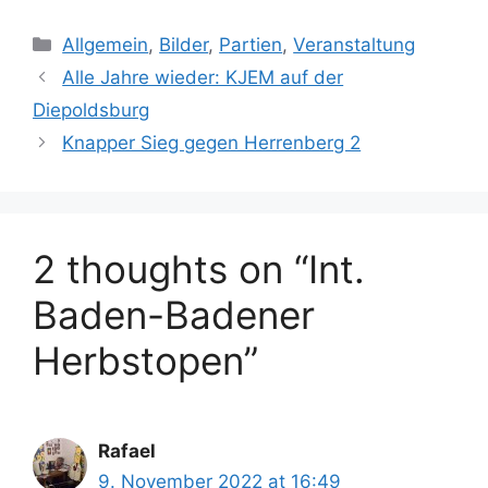
i
Categories
F
Allgemein
,
Bilder
,
Partien
,
Veranstaltung
A
Alle Jahre wieder: KJEM auf der
e
Diepoldsburg
u
Knapper Sieg gegen Herrenberg 2
g
2 thoughts on “Int.
r
Baden-Badener
A
Herbstopen”
1
Z
i
Rafael
h
9. November 2022 at 16:49