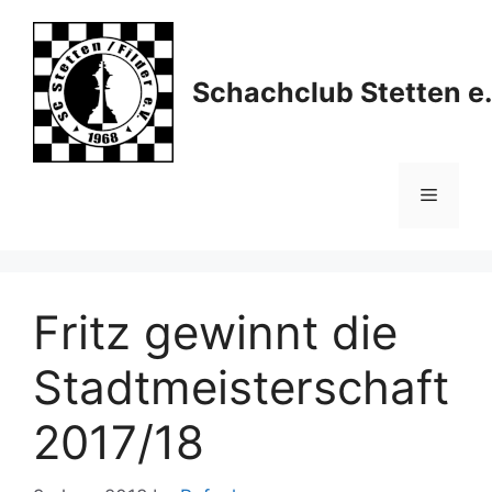
Skip
to
content
Schachclub Stetten e.
Menu
Fritz gewinnt die
Stadtmeisterschaft
2017/18