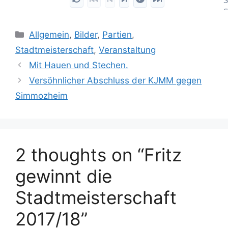
S
E
Categories
S
Allgemein
,
Bilder
,
Partien
,
(
Stadtmeisterschaft
,
Veranstaltung
e
Mit Hauen und Stechen.
Versöhnlicher Abschluss der KJMM gegen
Simmozheim
2 thoughts on “Fritz
gewinnt die
Stadtmeisterschaft
2017/18”