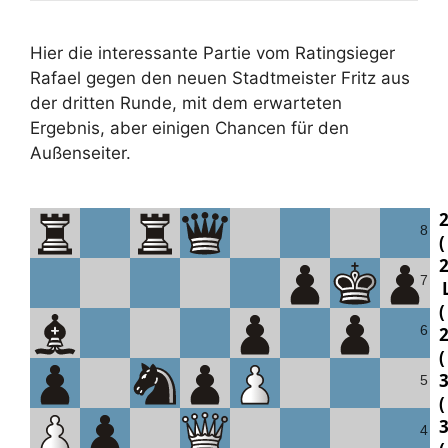
Hier die interessante Partie vom Ratingsieger
Rafael gegen den neuen Stadtmeister Fritz aus
der dritten Runde, mit dem erwarteten
Ergebnis, aber einigen Chancen für den
Außenseiter.
8
2
7
6
3
5
4