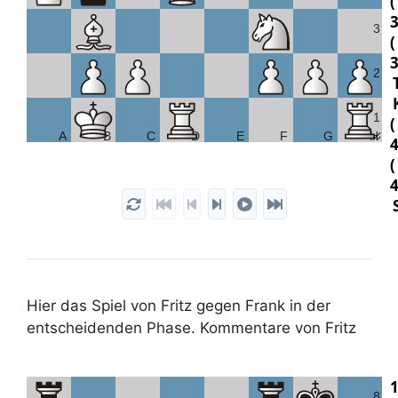
3
3
3
2
1
A
B
C
D
E
F
G
H
Hier das Spiel von Fritz gegen Frank in der
entscheidenden Phase. Kommentare von Fritz
8