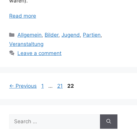
waren).
Read more
Categories
Allgemein
,
Bilder
,
Jugend
,
Partien
,
Veranstaltung
Leave a comment
Page
Page
Page
←
Previous
1
…
21
22
Search
for: