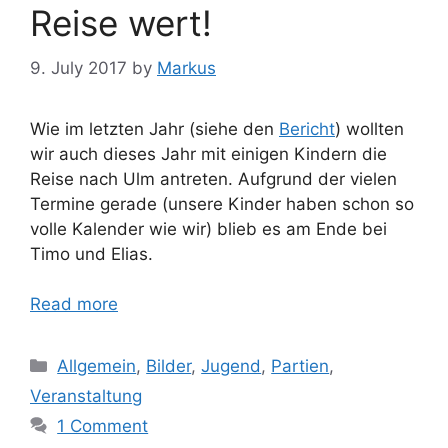
Reise wert!
9. July 2017
by
Markus
Wie im letzten Jahr (siehe den
Bericht
) wollten
wir auch dieses Jahr mit einigen Kindern die
Reise nach Ulm antreten. Aufgrund der vielen
Termine gerade (unsere Kinder haben schon so
volle Kalender wie wir) blieb es am Ende bei
Timo und Elias.
Read more
Categories
Allgemein
,
Bilder
,
Jugend
,
Partien
,
Veranstaltung
1 Comment