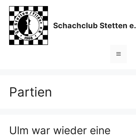
Skip
to
content
Schachclub Stetten e.
Menu
Partien
Ulm war wieder eine