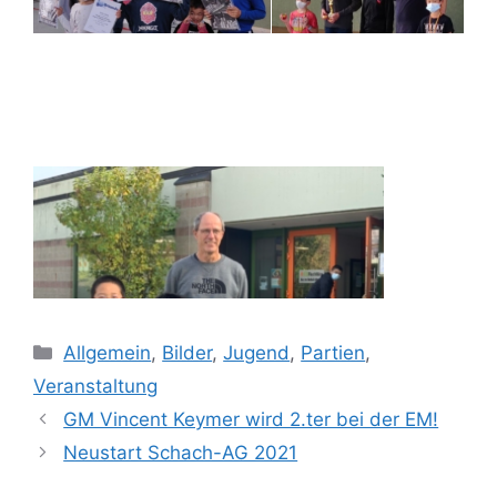
Categories
Allgemein
,
Bilder
,
Jugend
,
Partien
,
Veranstaltung
GM Vincent Keymer wird 2.ter bei der EM!
Neustart Schach-AG 2021