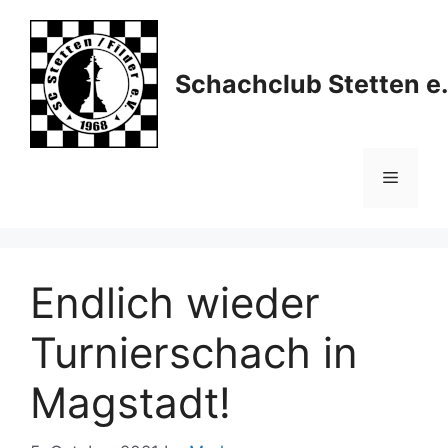
Skip
to
content
Schachclub Stetten e.
Menu
Endlich wieder
Turnierschach in
Magstadt!