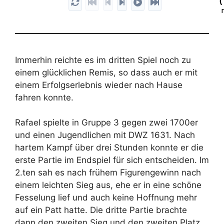
1
Immerhin reichte es im dritten Spiel noch zu
I
einem glücklichen Remis, so dass auch er mit
einem Erfolgserlebnis wieder nach Hause
fahren konnte.
2
Rafael spielte in Gruppe 3 gegen zwei 1700er
w
und einen Jugendlichen mit DWZ 1631. Nach
hartem Kampf über drei Stunden konnte er die
2
erste Partie im Endspiel für sich entscheiden. Im
B
2.ten sah es nach frühem Figurengewinn nach
einem leichten Sieg aus, ehe er in eine schöne
Fesselung lief und auch keine Hoffnung mehr
2
auf ein Patt hatte. Die dritte Partie brachte
dann den zweiten Sieg und den zweiten Platz,