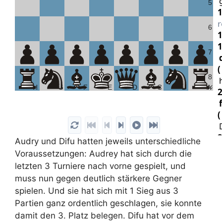
5
r
6
7
8
H
G
F
E
D
C
B
A
Audry und Difu hatten jeweils unterschiedliche
Voraussetzungen: Audrey hat sich durch die
letzten 3 Turniere nach vorne gespielt, und
s
muss nun gegen deutlich stärkere Gegner
spielen. Und sie hat sich mit 1 Sieg aus 3
w
Partien ganz ordentlich geschlagen, sie konnte
damit den 3. Platz belegen. Difu hat vor dem