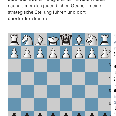
nachdem er den jugendlichen Gegner in eine
strategische Stellung führen und dort
überfordern konnte:
1
1
V
C
P
w
2
3
4
4
3
u
8
5
E
3
d
6