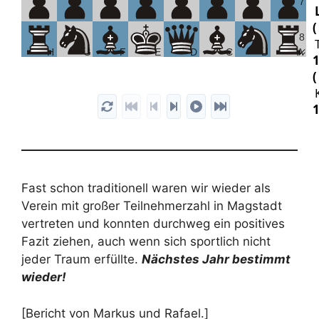
7
8
H
G
F
E
D
C
B
A
1
B
Fast schon traditionell waren wir wieder als
Verein mit großer Teilnehmerzahl in Magstadt
vertreten und konnten durchweg ein positives
2
Fazit ziehen, auch wenn sich sportlich nicht
jeder Traum erfüllte.
Nächstes Jahr bestimmt
wieder!
3
[Bericht von Markus und Rafael.]