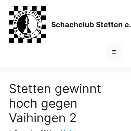
Skip
to
content
Schachclub Stetten e.
Menu
Stetten gewinnt
hoch gegen
Vaihingen 2