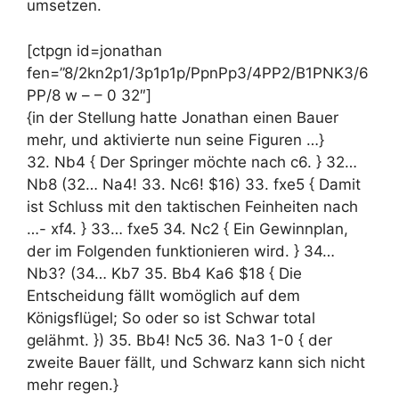
umsetzen.
[ctpgn id=jonathan
fen=”8/2kn2p1/3p1p1p/PpnPp3/4PP2/B1PNK3/6
PP/8 w – – 0 32″]
{in der Stellung hatte Jonathan einen Bauer
mehr, und aktivierte nun seine Figuren …}
32. Nb4 { Der Springer möchte nach c6. } 32…
Nb8 (32… Na4! 33. Nc6! $16) 33. fxe5 { Damit
ist Schluss mit den taktischen Feinheiten nach
…- xf4. } 33… fxe5 34. Nc2 { Ein Gewinnplan,
der im Folgenden funktionieren wird. } 34…
Nb3? (34… Kb7 35. Bb4 Ka6 $18 { Die
Entscheidung fällt womöglich auf dem
Königsflügel; So oder so ist Schwar total
gelähmt. }) 35. Bb4! Nc5 36. Na3 1-0 { der
zweite Bauer fällt, und Schwarz kann sich nicht
mehr regen.}