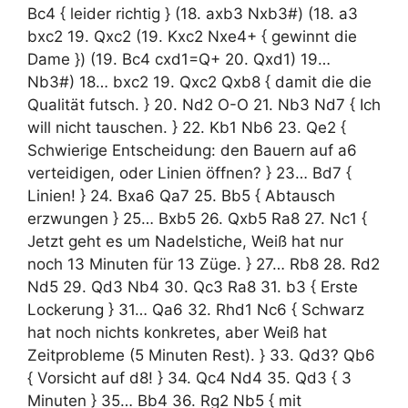
Bc4 { leider richtig } (18. axb3 Nxb3#) (18. a3
bxc2 19. Qxc2 (19. Kxc2 Nxe4+ { gewinnt die
Dame }) (19. Bc4 cxd1=Q+ 20. Qxd1) 19…
Nb3#) 18… bxc2 19. Qxc2 Qxb8 { damit die die
Qualität futsch. } 20. Nd2 O-O 21. Nb3 Nd7 { Ich
will nicht tauschen. } 22. Kb1 Nb6 23. Qe2 {
Schwierige Entscheidung: den Bauern auf a6
verteidigen, oder Linien öffnen? } 23… Bd7 {
Linien! } 24. Bxa6 Qa7 25. Bb5 { Abtausch
erzwungen } 25… Bxb5 26. Qxb5 Ra8 27. Nc1 {
Jetzt geht es um Nadelstiche, Weiß hat nur
noch 13 Minuten für 13 Züge. } 27… Rb8 28. Rd2
Nd5 29. Qd3 Nb4 30. Qc3 Ra8 31. b3 { Erste
Lockerung } 31… Qa6 32. Rhd1 Nc6 { Schwarz
hat noch nichts konkretes, aber Weiß hat
Zeitprobleme (5 Minuten Rest). } 33. Qd3? Qb6
{ Vorsicht auf d8! } 34. Qc4 Nd4 35. Qd3 { 3
Minuten } 35… Bb4 36. Rg2 Nb5 { mit