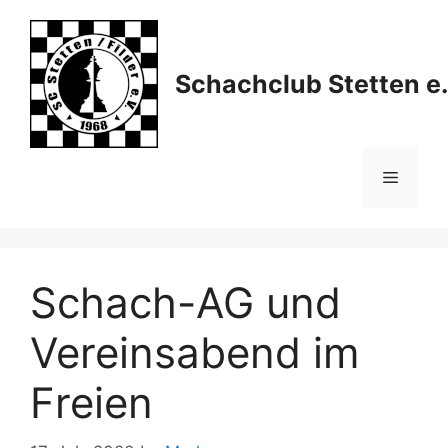
Skip
to
content
Schachclub Stetten e.
Menu
Schach-AG und
Vereinsabend im
Freien