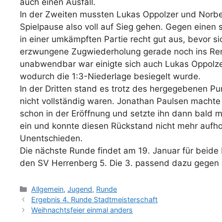
auch einen Ausfall.
In der Zweiten mussten Lukas Oppolzer und Norbe
Spielpause also voll auf Sieg gehen. Gegen einen 
in einer umkämpften Partie recht gut aus, bevor s
erzwungene Zugwiederholung gerade noch ins Rem
unabwendbar war einigte sich auch Lukas Oppolzer
wodurch die 1:3-Niederlage besiegelt wurde.
In der Dritten stand es trotz des hergegebenen Pu
nicht vollständig waren. Jonathan Paulsen machte 
schon in der Eröffnung und setzte ihn dann bald mat
ein und konnte diesen Rückstand nicht mehr aufhol
Unentschieden.
Die nächste Runde findet am 19. Januar für beide
den SV Herrenberg 5. Die 3. passend dazu gegen
Categories
Allgemein
,
Jugend
,
Runde
Ergebnis 4. Runde Stadtmeisterschaft
Weihnachtsfeier einmal anders