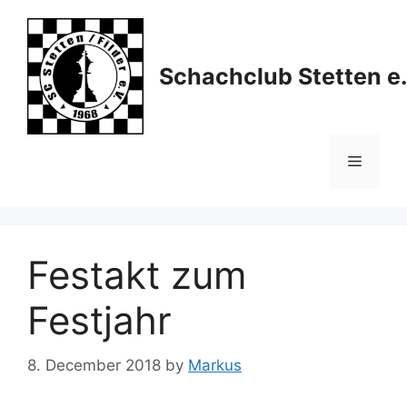
Skip
to
content
Schachclub Stetten e.
Menu
Festakt zum
Festjahr
8. December 2018
by
Markus