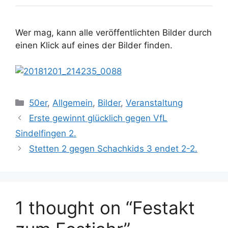
Wer mag, kann alle veröffentlichten Bilder durch
einen Klick auf eines der Bilder finden.
Categories
50er
,
Allgemein
,
Bilder
,
Veranstaltung
Erste gewinnt glücklich gegen VfL
Sindelfingen 2.
Stetten 2 gegen Schachkids 3 endet 2-2.
1 thought on “Festakt