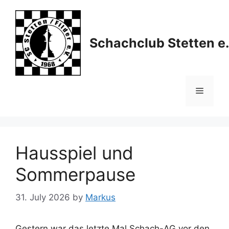
Skip
to
content
Schachclub Stetten e.
Menu
Hausspiel und
Sommerpause
31. July 2026
by
Markus
Gestern war das letzte Mal Schach-AG vor den