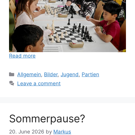
Read more
Categories
Allgemein
,
Bilder
,
Jugend
,
Partien
Leave a comment
Sommerpause?
20. June 2026
by
Markus