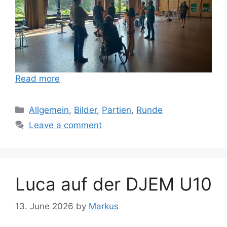
Read more
Categories
Allgemein
,
Bilder
,
Partien
,
Runde
Leave a comment
Luca auf der DJEM U10
13. June 2026
by
Markus