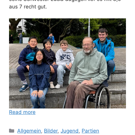
aus 7 recht gut.
Read more
Categories
Allgemein
,
Bilder
,
Jugend
,
Partien