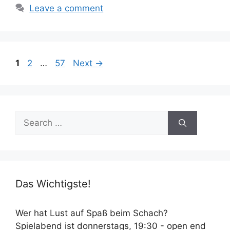
Leave a comment
Page
Page
Page
1
2
…
57
Next
→
Search
for:
Das Wichtigste!
Wer hat Lust auf Spaß beim Schach?
Spielabend ist donnerstags, 19:30 - open end